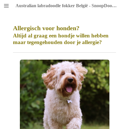
Australian labradoodle fokker België - SnoopDoodles
Ga
direct
naar
de
Allergisch voor honden?
hoofdinhoud
Altijd al graag een hondje willen hebben
maar tegengehouden door je allergie?