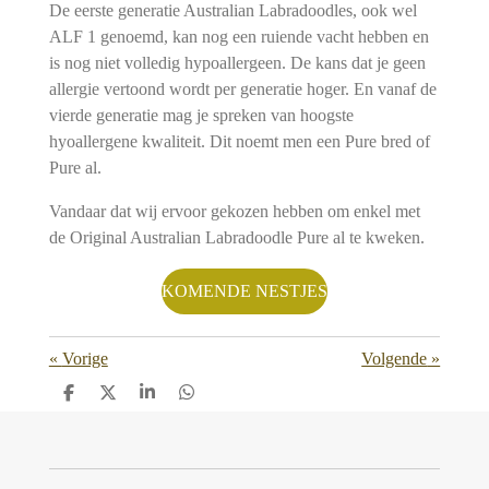
De eerste generatie Australian Labradoodles, ook wel
ALF 1 genoemd, kan nog een ruiende vacht hebben en
is nog niet volledig hypoallergeen. De kans dat je geen
allergie vertoond wordt per generatie hoger. En vanaf de
vierde generatie mag je spreken van hoogste
hyoallergene kwaliteit. Dit noemt men een Pure bred of
Pure al.
Vandaar dat wij ervoor gekozen hebben om enkel met
de Original Australian Labradoodle Pure al te kweken.
KOMENDE NESTJES
«
Vorige
Volgende
»
D
D
S
D
e
e
h
e
l
e
a
l
e
l
r
e
n
e
n