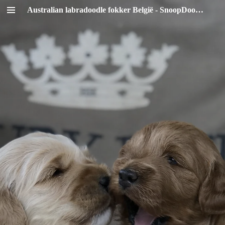
Australian labradoodle fokker België - SnoopDoodles
Ga
direct
naar
de
hoofdinhoud