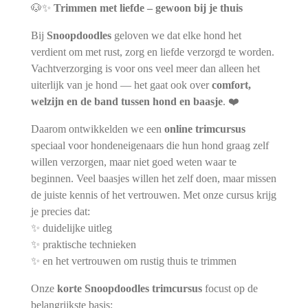
🐶✨
Trimmen met liefde – gewoon bij je thuis
Bij
Snoopdoodles
geloven we dat elke hond het
verdient om met rust, zorg en liefde verzorgd te worden.
Vachtverzorging is voor ons veel meer dan alleen het
uiterlijk van je hond — het gaat ook over
comfort,
welzijn en de band tussen hond en baasje
. ❤️
Daarom ontwikkelden we een
online trimcursus
speciaal voor hondeneigenaars die hun hond graag zelf
willen verzorgen, maar niet goed weten waar te
beginnen. Veel baasjes willen het zelf doen, maar missen
de juiste kennis of het vertrouwen. Met onze cursus krijg
je precies dat:
✨ duidelijke uitleg
✨ praktische technieken
✨ en het vertrouwen om rustig thuis te trimmen
Onze
korte Snoopdoodles trimcursus
focust op de
belangrijkste basis: