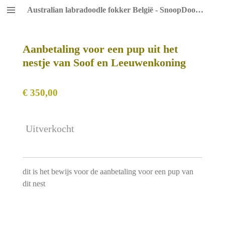
Australian labradoodle fokker België - SnoopDoodles
Ga
direct
naar
de
Aanbetaling voor een pup uit het
hoofdinhoud
nestje van Soof en Leeuwenkoning
€ 350,00
Uitverkocht
dit is het bewijs voor de aanbetaling voor een pup van
dit nest