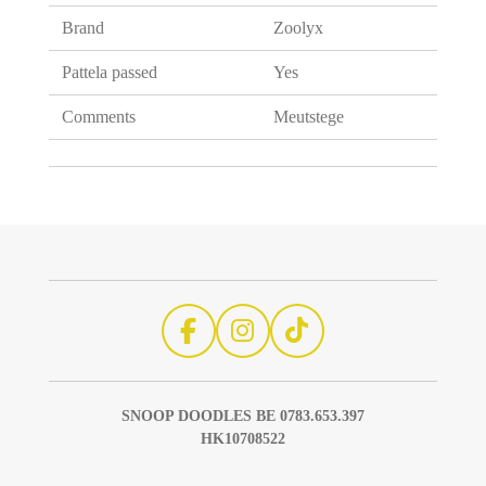
Brand
Zoolyx
Pattela passed
Yes
Comments
Meutstege
F
I
T
a
n
i
c
s
k
SNOOP DOODLES BE 0783.653.397
e
t
T
HK10708522
b
a
o
o
g
k