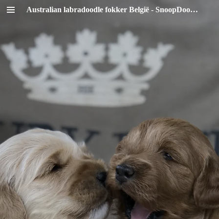
Australian labradoodle fokker België - SnoopDoodles
Ga
direct
naar
de
hoofdinhoud