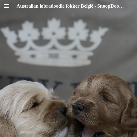
Australian labradoodle fokker België - SnoopDoodles
Ga
direct
naar
de
hoofdinhoud