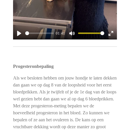
01:41
P
M
E
l
u
n
a
t
t
y
e
e
Progesteron
bepaling
r
Als we besloten hebben om jouw hondje te laten dekken
f
dan gaan we op dag 8 van de loopsheid voor het eerst
u
bloedprikken. Als je twijfelt of je de 1e dag van de loops
l
wel gezien hebt dan gaan we al op dag 6 bloedprikken.
l
Met deze progesteron-meting bepalen we de
s
hoeveelheid progesteron in het bloed. Zo kunnen we
c
bepalen of ze aan het ovuleren is. De kans op een
r
vruchtbare dekking wordt op deze manier zo groot