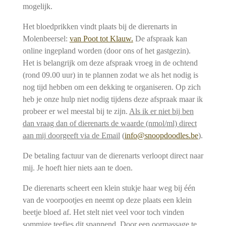
mogelijk.
e
e
Het bloedprikken vindt plaats bij de dierenarts in
n
Molenbeersel:
van Poot tot Klauw.
De afspraak kan
online ingepland worden (door ons of het gastgezin).
Het is belangrijk om deze afspraak vroeg in de ochtend
(rond 09.00 uur) in te plannen zodat we als het nodig is
nog tijd hebben om een dekking te organiseren. Op zich
heb je onze hulp niet nodig tijdens deze afspraak maar ik
probeer er wel meestal bij te zijn.
Als ik er niet bij ben
dan vraag dan of dierenarts de waarde (nmol/ml) direct
aan mij doorgeeft via de Email
(
info@snoopdoodles.be
).
De betaling factuur van de dierenarts verloopt direct naar
mij. Je hoeft hier niets aan te doen.
De dierenarts scheert een klein stukje haar weg bij één
van de voorpootjes en neemt op deze plaats een klein
beetje bloed af. Het stelt niet veel voor toch vinden
sommige teefjes dit spannend. Door een oormassage te