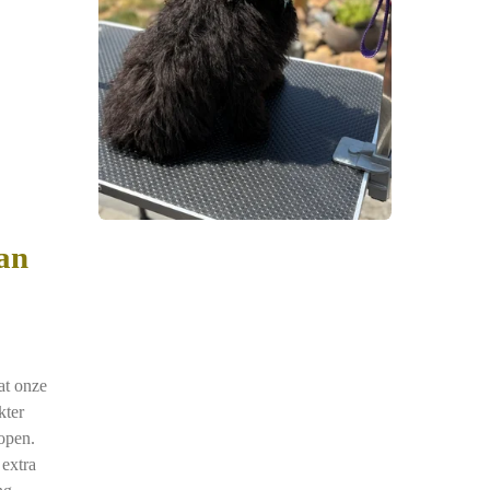
an
at onze
kter
open.
extra