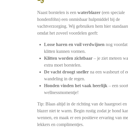
💨
Naast borstelen is een
waterblazer
(een speciale
hondenföhn) een onmisbaar hulpmiddel bij de
vachtverzorging. Wij gebruiken hem hier standaar
omdat het zoveel voordelen geeft:
Losse haren en vuil verdwijnen
nog voordat
klitten kunnen vormen.
Klitten worden zichtbaar
– je ziet meteen wa
extra moet borstelen.
De vacht droogt sneller
na een wasbeurt of e
wandeling in de regen.
Honden vinden het vaak heerlijk
– een soor
wellnessmomentje!
Tip: Blaas altijd in de richting van de haargroei en
blazer niet te warm. Begin rustig zodat je hond ka
wennen, en maak er een positieve ervaring van me
lekkers en complimentjes.