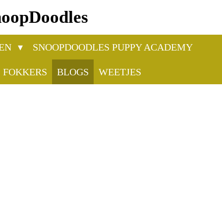
SnoopDoodles
REN
SNOOPDOODLES PUPPY ACADEMY
FOKKERS
BLOGS
WEETJES