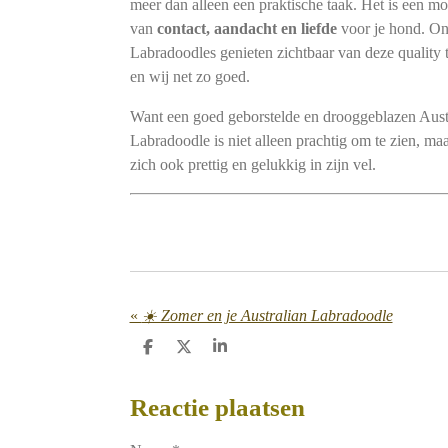
meer dan alleen een praktische taak. Het is een m
van
contact, aandacht en liefde
voor je hond. O
Labradoodles genieten zichtbaar van deze quality 
en wij net zo goed.
Want een goed geborstelde en drooggeblazen Aust
Labradoodle is niet alleen prachtig om te zien, maa
zich ook prettig en gelukkig in zijn vel.
«
☀️ Zomer en je Australian Labradoodle
D
D
S
e
e
h
l
e
a
e
l
r
Reactie plaatsen
n
e