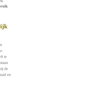
ng.
bruik
ijk
en
e.
ft te
staan
bij de
huid en