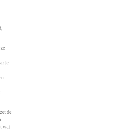
d,
 ze
ar je
en
t
 zet de
n
t wat