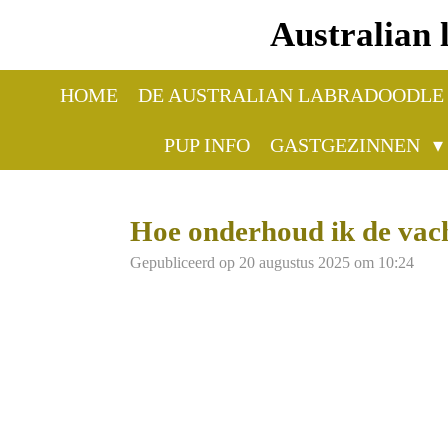
Ga
Australian 
direct
naar
de
HOME
DE AUSTRALIAN LABRADOODLE
hoofdinhoud
PUP INFO
GASTGEZINNEN
Hoe onderhoud ik de vach
Gepubliceerd op 20 augustus 2025 om 10:24