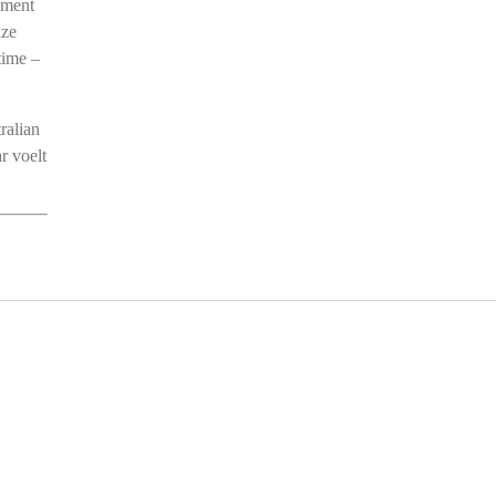
oment
nze
time –
ralian
r voelt