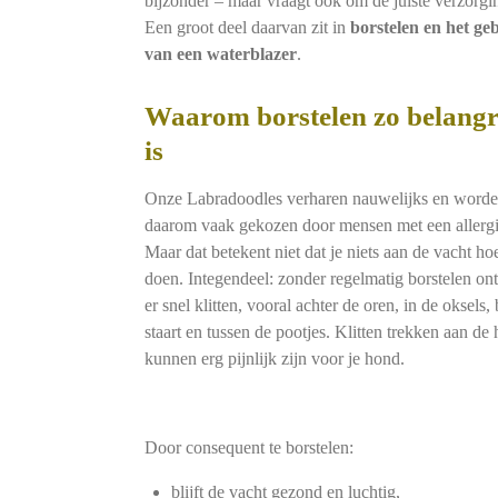
bijzonder – maar vraagt ook om de juiste verzorgi
Een groot deel daarvan zit in
borstelen en het ge
van een waterblazer
.
Waarom borstelen zo belangr
is
Onze Labradoodles verharen nauwelijks en word
daarom vaak gekozen door mensen met een allergi
Maar dat betekent niet dat je niets aan de vacht hoe
doen. Integendeel: zonder regelmatig borstelen ont
er snel klitten, vooral achter de oren, in de oksels, 
staart en tussen de pootjes. Klitten trekken aan de 
kunnen erg pijnlijk zijn voor je hond.
Door consequent te borstelen:
blijft de vacht gezond en luchtig,