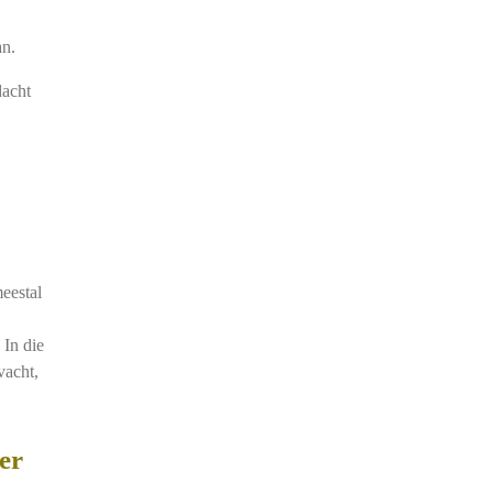
an.
dacht
eestal
 In die
vacht,
er