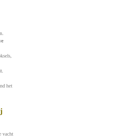
n.
ve
ksels,
t.
nd het
j
e vacht