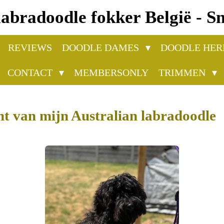
labradoodle fokker België - 
REVIEWS
DOODLE DAMES
DOODLE HE
CONTACT
MEMBERSONLY
TRIMMEN
t van mijn Australian labradoodle